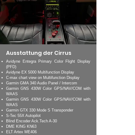
Ausstattung der Cirrus
Avidyne Entegra Primary Color Flight Display
(PFD)
Avidyne EX 5000 Multifunction Display
C-max chart view on Multifunction Display
Garmin GMA 340 Audio Panel / Intercom
Garmin GNS 430W Color GPS/NAV/COM with
WAAS
Garmin GNS 430W Color GPS/NAV/COM with
WAAS
Garmin GTX 330 Mode S Transponder
S-Tec 55X Autopilot
Blind Encoder Ack.Tech A-30
DME KING KN63
ELT Artex ME406