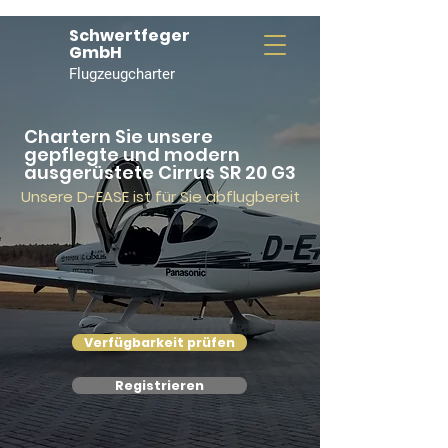
Schwertfeger
GmbH
Flugzeugcharter
Chartern Sie
unsere
gepflegte und modern
ausgerüstete Cirrus SR 20 G3
Unsere D-EASE ist für Sie abflugbereit
Verfügbarkeit prüfen
Registrieren