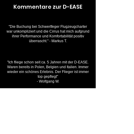
Kommentare zur D-EASE
"Die Buchung bei Schwertfeger Flugzeugcharter
war unkompliziert und die Cirrus hat mich aufgrund
ihrer Performance und Komfortabilität positiv
überrascht." - Markus T.
"Ich fliege schon seit ca. 5 Jahren mit der D-EASE.
Waren bereits in Polen, Belgien und Italien. Immer
wieder ein schönes Erlebnis. Der Flieger ist immer
top gepflegt"
- Wolfgang W.
"Wir chartern schon seit 6 Jahren bei Schwertfeger
und wenn wir mal einen Familienausflug an die
Ostsee oder ähnliches unternehmen, überzeugt
das CAPS-Safety Feature" -Daniel B.